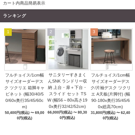
カート内商品簡易表示
ランキング
1
2
3
サニタリーすきまく
フルチョイス/1cm幅
フルチョイス/1cm幅
んSNK ランドリー収
サイズオーダーデス
サイズオーダーデス
納 上台・扉＋下台・
ク ツクリエ 箱脚キャ
ク/片袖デスク ツクリ
スライド セット TS
ビネット (幅30/40/5
エ A天板(片脚付) (幅
W (幅56～80x高さ19
0/60x奥行35/45/60c
90-180x奥行35/45/6
0x奥行32/42/52cm)
m)
0x総高70cm)
66,000円(税込) 〜 80,30
50,400円(税込) 〜 69,00
31,800円(税込) 〜 62,40
0円(税込)
0円(税込)
0円(税込)