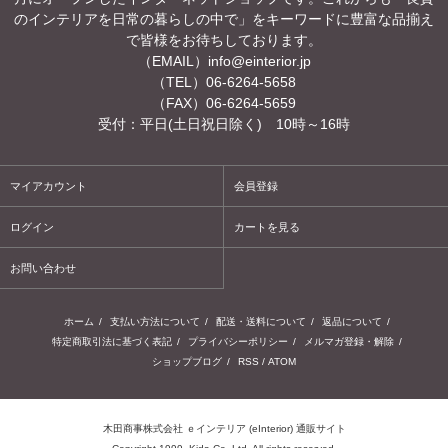
のインテリアを日常の暮らしの中で」をキーワードに豊富な品揃え
で皆様をお待ちしております。
（EMAIL）
info@einterior.jp
（TEL）06-6264-5658
（FAX）06-6264-5659
受付：平日(土日祝日除く) 10時～16時
マイアカウント
会員登録
ログイン
カートを見る
お問い合わせ
ホーム
/
支払い方法について
/
配送・送料について
/
返品について
/
特定商取引法に基づく表記
/
プライバシーポリシー
/
メルマガ登録・解除
/
ショップブログ
/
RSS
/
ATOM
木田商事株式会社 ｅインテリア (eInterior) 通販サイト