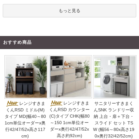
もっと見る
おすすめ商品
レンジすきま
レンジすきま
サニタリーすきまく
くんRSD カウンター
くんRSD ミドル(M)
んSNK ランドリー収
(C)タイプ CHK(幅80
タイプ MD(幅40～80
納 上台・扉＋下台・
～150 1cm単位オー
1cm単位オーダーx奥
スライド セット TS
ダーx奥行42/47/52x
行42/47/52x高さ117
W (幅56～80x高さ19
高さ約92cm)
cm)
0x奥行32/42/52cm)