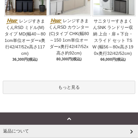
レンジすきま
レンジすきま
サニタリーすきまく
くんRSD カウンター
くんRSD ミドル(M)
んSNK ランドリー収
(C)タイプ CHK(幅80
タイプ MD(幅40～80
納 上台・扉＋下台・
～150 1cm単位オー
1cm単位オーダーx奥
スライド セット TS
ダーx奥行42/47/52x
行42/47/52x高さ117
W (幅56～80x高さ19
高さ約92cm)
cm)
0x奥行32/42/52cm)
80,300円(税込)
36,300円(税込)
66,000円(税込)
もっと見る
返品について