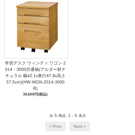
学習デスク ウィンディ ワゴン 2
014・3000共通袖(アルダー材ナ
チュラル 幅42.1x奥行47.8x高さ
57.5cm)(HW-WGN-2014-3000
R)
39,600円(税込)
5
1
5
全
商品
-
表示
< Prev
Next >