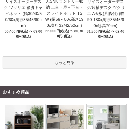
んSNK ランドリー収
サイズオーダーデス
サイズオーダーデス
納 上台・扉＋下台・
ク ツクリエ 箱脚キャ
ク/片袖デスク ツクリ
スライド セット TS
ビネット (幅30/40/5
エ A天板(片脚付) (幅
W (幅56～80x高さ19
0/60x奥行35/45/60c
90-180x奥行35/45/6
0x奥行32/42/52cm)
m)
0x総高70cm)
66,000円(税込) 〜 80,30
50,400円(税込) 〜 69,00
31,800円(税込) 〜 62,40
0円(税込)
0円(税込)
0円(税込)
もっと見る
おすすめ商品