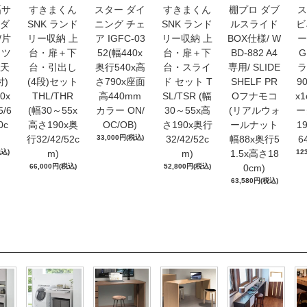
幅サ
すきまくん
スター ダイ
すきまくん
棚プロ ダブ
ス
ダ
SNK ランド
ニング チェ
SNK ランド
ルスライド
ビ
/片
リー収納 上
ア IGFC-03
リー収納 上
BOX仕様/ W
ー
 ツ
台・扉＋下
52(幅440x
台・扉＋下
BD-882 A4
A天
台・引出し
奥行540x高
台・スライ
専用/ SLIDE
ラ
付)
(4段)セット
さ790x座面
ド セット T
SHELF PR
90
0x
THL/THR
高440mm
SL/TSR (幅
Oフナモコ
x
5/6
(幅30～55x
カラー ON/
30～55x高
(リアルウォ
ー
0c
高さ190x奥
OC/OB)
さ190x奥行
ールナット
1
行32/42/52c
33,000円(税込)
32/42/52c
幅88x奥行5
6
税込)
m)
m)
1.5x高さ18
12
66,000円(税込)
52,800円(税込)
0cm)
63,580円(税込)