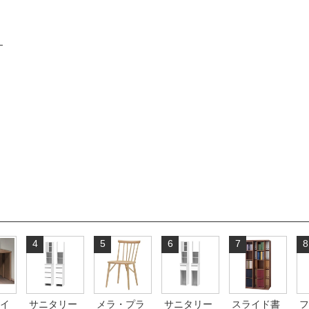
4
5
6
7
8
イ
サニタリー
メラ・プラ
サニタリー
スライド書
フ