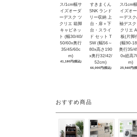
ス/1cm幅サ
すきまくん
ス/1cm
イズオーダ
SNK ランド
イズオー
ーデスク ツ
リー収納 上
ーデスク
クリエ 箱脚
台・扉＋下
袖デスク
キャビネッ
台・スライ
クリエ 
ト (幅30/40/
ド セット T
板(片脚
50/60x奥行
SW (幅56～
(幅90-18
35/45/60c
80x高さ190
奥行35/4
m)
x奥行32/42/
0x総高7
41,180円(税込)
52cm)
m)
66,000円(税込)
25,940円(
おすすめ商品