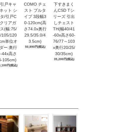
引戸キャ
COMO チェ
下すきまく
ネット シ
スト プルタ
んCSD Tシ
タ/引戸C
イプ 3段幅3
リーズ 引出
Gクリアガ
0-120cm(高
しチェスト
ス(幅:75/
さ74.0x奥行
TH(幅40/41
/105/120
29.5/35.0/4
-60x高さ60-
1cm単位オ
3.5cm)
76/77～103
ダー:奥行
50,890円(税込)
x奥行20/25/
9-44x高さ
30/35cm)
4-105cm)
35,200円(税込)
3,100円(税込)