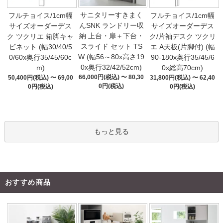
サニタリーすきまく
フルチョイス/1cm幅
フルチョイス/1cm幅
んSNK ランドリー収
サイズオーダーデス
サイズオーダーデス
納 上台・扉＋下台・
ク ツクリエ 箱脚キャ
ク/片袖デスク ツクリ
スライド セット TS
ビネット (幅30/40/5
エ A天板(片脚付) (幅
W (幅56～80x高さ19
0/60x奥行35/45/60c
90-180x奥行35/45/6
0x奥行32/42/52cm)
m)
0x総高70cm)
66,000円(税込) 〜 80,30
50,400円(税込) 〜 69,00
31,800円(税込) 〜 62,40
0円(税込)
0円(税込)
0円(税込)
もっと見る
おすすめ商品