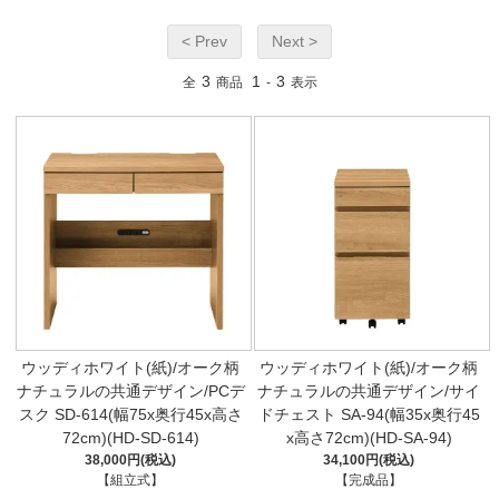
< Prev
Next >
3
1
3
全
商品
-
表示
ウッディホワイト(紙)/オーク柄
ウッディホワイト(紙)/オーク柄
ナチュラルの共通デザイン/PCデ
ナチュラルの共通デザイン/サイ
スク SD-614(幅75x奥行45x高さ
ドチェスト SA-94(幅35x奥行45
72cm)(HD-SD-614)
x高さ72cm)(HD-SA-94)
38,000円(税込)
34,100円(税込)
【組立式】
【完成品】