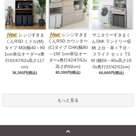
レンジすきま
レンジすきま
サニタリーすきまく
くんRSD カウンター
くんRSD ミドル(M)
んSNK ランドリー収
(C)タイプ CHK(幅80
タイプ MD(幅40～80
納 上台・扉＋下台・
～150 1cm単位オー
1cm単位オーダーx奥
スライド セット TS
ダーx奥行42/47/52x
行42/47/52x高さ117
W (幅56～80x高さ19
高さ約92cm)
cm)
0x奥行32/42/52cm)
80,300円(税込)
36,300円(税込)
66,000円(税込)
もっと見る