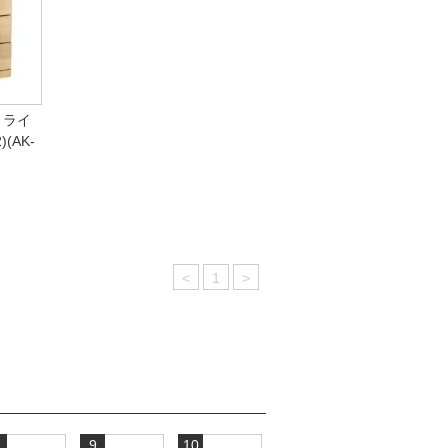
 ライ
(AK-
<
1
>
9
10