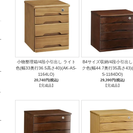
小物整理箱/4段小引出し ライト
B4サイズ収納/4段小引出し
色(幅33奥行36.5高さ40)(AK-AS-
ク色(幅44.7奥行35高さ43)(
1164LO)
S-1184DO)
20,740円(税込)
29,390円(税込)
【完成品】
【完成品】
サ