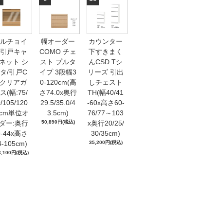
ルチョイ
幅オーダー
カウンター
引戸キャ
COMO チェ
下すきまく
ネット シ
スト プルタ
んCSD Tシ
タ/引戸C
イプ 3段幅3
リーズ 引出
Gクリアガ
0-120cm(高
しチェスト
ス(幅:75/
さ74.0x奥行
TH(幅40/41
/105/120
29.5/35.0/4
-60x高さ60-
1cm単位オ
3.5cm)
76/77～103
ダー:奥行
50,890円(税込)
x奥行20/25/
9-44x高さ
30/35cm)
4-105cm)
35,200円(税込)
3,100円(税込)