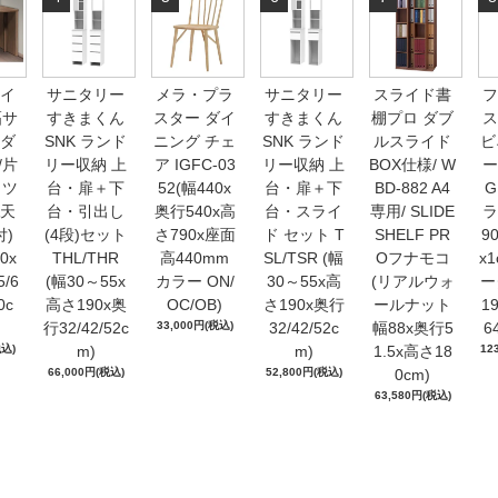
イ
サニタリー
メラ・プラ
サニタリー
スライド書
フ
幅サ
すきまくん
スター ダイ
すきまくん
棚プロ ダブ
ス
ダ
SNK ランド
ニング チェ
SNK ランド
ルスライド
ビ
/片
リー収納 上
ア IGFC-03
リー収納 上
BOX仕様/ W
ー
 ツ
台・扉＋下
52(幅440x
台・扉＋下
BD-882 A4
A天
台・引出し
奥行540x高
台・スライ
専用/ SLIDE
ラ
付)
(4段)セット
さ790x座面
ド セット T
SHELF PR
90
0x
THL/THR
高440mm
SL/TSR (幅
Oフナモコ
x
5/6
(幅30～55x
カラー ON/
30～55x高
(リアルウォ
ー
0c
高さ190x奥
OC/OB)
さ190x奥行
ールナット
1
行32/42/52c
33,000円(税込)
32/42/52c
幅88x奥行5
6
税込)
m)
m)
1.5x高さ18
12
66,000円(税込)
52,800円(税込)
0cm)
63,580円(税込)