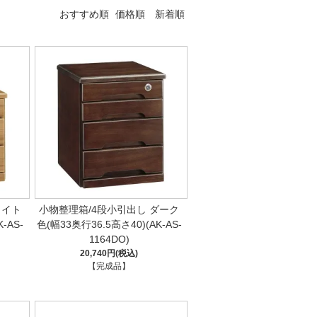
おすすめ順
価格順
新着順
ライト
小物整理箱/4段小引出し ダーク
-AS-
色(幅33奥行36.5高さ40)(AK-AS-
1164DO)
20,740円(税込)
【完成品】