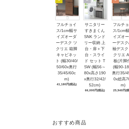
フルチョイ
サニタリー
フルチョ
ス/1cm幅サ
すきまくん
ス/1cm
イズオーダ
SNK ランド
イズオー
ーデスク ツ
リー収納 上
ーデスク
クリエ 箱脚
台・扉＋下
袖デスク
キャビネッ
台・スライ
クリエ 
ト (幅30/40/
ド セット T
板(片脚
50/60x奥行
SW (幅56～
(幅90-18
35/45/60c
80x高さ190
奥行35/4
m)
x奥行32/42/
0x総高7
41,180円(税込)
52cm)
m)
66,000円(税込)
25,940円(
おすすめ商品