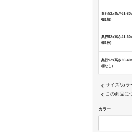
奥行52x高さ61-80
棚1枚)
奥行52x高さ41-60
棚1枚)
奥行52x高さ30-40
棚なし)
サイズ/カ
この商品に
カラー