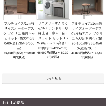
サニタリーすきまく
フルチョイス/1cm幅
フルチョイス/1cm幅
んSNK ランドリー収
サイズオーダーデス
サイズオーダーデス
納 上台・扉＋下台・
ク ツクリエ 箱脚キャ
ク/片袖デスク ツクリ
スライド セット TS
ビネット (幅30/40/5
エ A天板(片脚付) (幅
W (幅56～80x高さ19
0/60x奥行35/45/60c
90-180x奥行35/45/6
0x奥行32/42/52cm)
m)
0x総高70cm)
66,000円(税込) 〜 80,30
50,400円(税込) 〜 69,00
31,800円(税込) 〜 62,40
0円(税込)
0円(税込)
0円(税込)
もっと見る
おすすめ商品