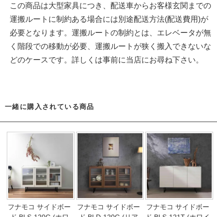
この商品は大型家具につき、配送車からお客様玄関までの
運搬ルートに制約ある場合には別途配送方法(配送費用)が
必要となります。運搬ルートの制約とは、エレベータが無
く階段での移動が必要、運搬ルートが狭く搬入できないな
どのケースです。詳しくは事前に当店にお尋ね下さい。
一緒に購入されている商品
フナモコ サイドボー
フナモコ サイドボー
フナモコ サイドボー
ド BLS-120G (ホワ
ド BLD-120G (リア
ド BLS-121T (ホワイ