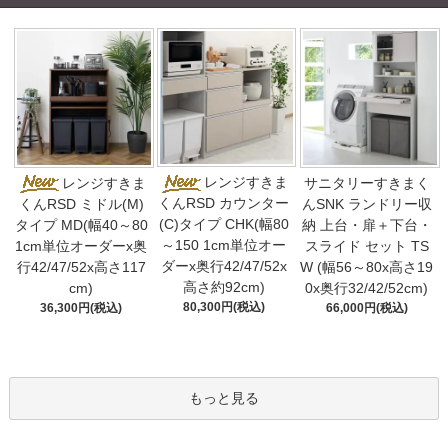
レンジすきま
レンジすきま
サニタリーすきまく
くんRSD カウンター
くんRSD ミドル(M)
んSNK ランドリー収
(C)タイプ CHK(幅80
タイプ MD(幅40～80
納 上台・扉＋下台・
～150 1cm単位オー
1cm単位オーダーx奥
スライド セット TS
ダーx奥行42/47/52x
行42/47/52x高さ117
W (幅56～80x高さ19
高さ約92cm)
cm)
0x奥行32/42/52cm)
80,300円(税込)
36,300円(税込)
66,000円(税込)
もっと見る